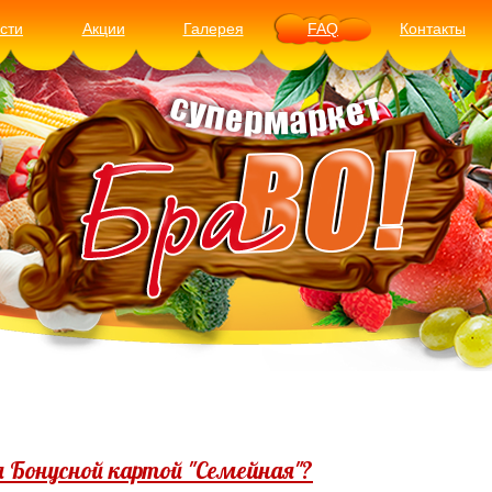
сти
Акции
Галерея
FAQ
Контакты
Бонусной картой "Семейная"?